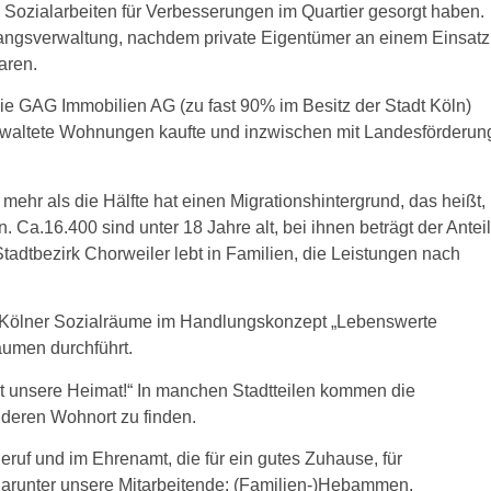
ozialarbeiten für Verbesserungen im Quartier gesorgt haben.
angsverwaltung, nachdem private Eigentümer an einem Einsatz
aren.
ie GAG Immobilien AG (zu fast 90% im Besitz der Stadt Köln)
altete Wohnungen kaufte und inzwischen mit Landesförderun
ehr als die Hälfte hat einen Migrationshintergrund, das heißt,
n. Ca.16.400 sind unter 18 Jahre alt, bei ihnen beträgt der Anteil
Stadtbezirk Chorweiler lebt in Familien, die Leistungen nach
er Kölner Sozialräume im Handlungskonzept „Lebenswerte
räumen durchführt.
ist unsere Heimat!“ In manchen Stadtteilen kommen die
nderen Wohnort zu finden.
ruf und im Ehrenamt, die für ein gutes Zuhause, für
arunter unsere Mitarbeitende: (Familien-)Hebammen,