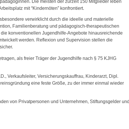
lpädagoginnen. Die meisten der zurzeit 150 Mitglieder leben
rbeitsplatz mit “Kindernöten” konfrontiert.
besondere verwirklicht durch die ideelle und materielle
ntion, Familienberatung und pädagogisch-therapeutischen
er die konventionellen Jugendhilfe-Angebote hinausreichende
wickelt werden. Reflexion und Supervision stellen die
sicher.
etragen, als freier Träger der Jugendhilfe nach § 75 KJHG
, Verkaufsleiter, Versicherungskauffrau, Kinderarzt, Dipl.
ereinsgründung eine feste Größe, zu der immer einmal wieder
penden von Privatpersonen und Unternehmen, Stiftungsgelder un