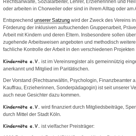
Rechtsanwälte, Sozialarbeiter, Lehrer, Erzieherinnen und Hei
oder arbeiten in Chorweiler oder sind in ihrem Alltag oder am A
Entsprechend
unserer Satzung
wird der Zweck des Vereins ins
Förderung der inklusiven aufsuchenden Gruppenarbeit, Präve
Arbeit mit Kindern und deren Eltern. Insbesondere sollen üb
zugehende Arbeitsweisen angeboten und methodisch weiterent
fachliche Kontrolle der Arbeit in den verschiedenen Projekten 
Kindernöte e.V.
ist im Vereinsregister als gemeinnützig eing
anerkannt und Mitglied im Paritätischen.
Der Vorstand (Rechtsanwältin, Psychologin, Finanzbeamter a.D.
Kauffrau, Erzieherinnen, Sonderpädagogin) ist seit unserer V
auch neue Gesichter dazu kommen.
Kindernöte e.V.
wird finanziert durch Mitgliedsbeiträge, S
durch Mittel der Stadt Köln.
Kindernöte e.V.
ist vielfacher Preisträger: