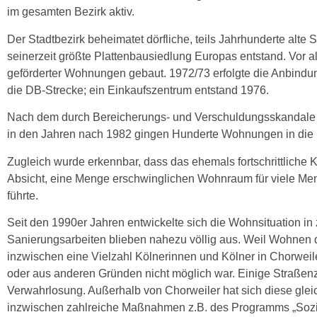
im gesamten Bezirk aktiv.
Der Stadtbezirk beheimatet dörfliche, teils Jahrhunderte alte S
seinerzeit größte Plattenbausiedlung Europas entstand. Vor a
geförderter Wohnungen gebaut. 1972/73 erfolgte die Anbind
die DB-Strecke; ein Einkaufszentrum entstand 1976.
Nach dem durch Bereicherungs- und Verschuldungsskandale 
in den Jahren nach 1982 gingen Hunderte Wohnungen in die 
Zugleich wurde erkennbar, dass das ehemals fortschrittliche K
Absicht, eine Menge erschwinglichen Wohnraum für viele Men
führte.
Seit den 1990er Jahren entwickelte sich die Wohnsituation in
Sanierungsarbeiten blieben nahezu völlig aus. Weil Wohnen do
inzwischen eine Vielzahl Kölnerinnen und Kölner in Chorweile
oder aus anderen Gründen nicht möglich war. Einige Straßenz
Verwahrlosung. Außerhalb von Chorweiler hat sich diese glei
inzwischen zahlreiche Maßnahmen z.B. des Programms „Sozi