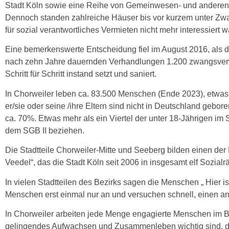
Stadt Köln sowie eine Reihe von Gemeinwesen- und anderen S
Dennoch standen zahlreiche Häuser bis vor kurzem unter Zw
für sozial verantwortliches Vermieten nicht mehr interessiert w
Eine bemerkenswerte Entscheidung fiel im August 2016, als d
nach zehn Jahre dauernden Verhandlungen 1.200 zwangsverw
Schritt für Schritt instand setzt und saniert.
In Chorweiler leben ca. 83.500 Menschen (Ende 2023), etwas m
er/sie oder seine /ihre Eltern sind nicht in Deutschland gebore
ca. 70%. Etwas mehr als ein Viertel der unter 18-Jährigen im 
dem SGB II beziehen.
Die Stadtteile Chorweiler-Mitte und Seeberg bilden einen d
Veedel“, das die Stadt Köln seit 2006 in insgesamt elf Sozial
In vielen Stadtteilen des Bezirks sagen die Menschen „ Hier 
Menschen erst einmal nur an und versuchen schnell, einen a
In Chorweiler arbeiten jede Menge engagierte Menschen im Be
gelingendes Aufwachsen und Zusammenleben wichtig sind, d