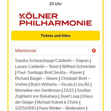
20 Uhr
Tickets und Infos
Mitwirkende
Sandra Schwarzhaupt Calderón – Sopran
|
Lazaro Calderón – Tenor
|
Wilfried Schmickler
|
Paul- Santiago Broll Sevilla – Klavier
|
Richard Bargel – Gitarre
|
Christoph Broll –
Violine
|
Butch Williams – Vocals
|
Lina Bó
|
Mamadee von Gentleman
|
ZASS
|
Soufian
Zoghlami von Bukahara
|
Josef Loup
|
Klaus
der Geiger
|
Michael Kokott & Chöre
|
SZENARIO
|
Hans Mörtter – Moderation
|