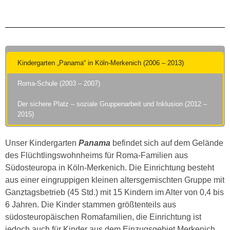
Kindergarten „Panama“ in Köln-Merkenich (2006 – 2013)
Roma-Schule (2003 – 2007)
Der sichere Platz – soziale Gruppenarbeit und Inklusion (2012 –
2015)
Unser Kindergarten
Panama
befindet sich auf dem Gelände
des Flüchtlingswohnheims für Roma-Familien aus
Südosteuropa in Köln-Merkenich. Die Einrichtung besteht
aus einer eingruppigen kleinen altersgemischten Gruppe mit
Ganztagsbetrieb (45 Std.) mit 15 Kindern im Alter von 0,4 bis
6 Jahren. Die Kinder stammen größtenteils aus
südosteuropäischen Romafamilien, die Einrichtung ist
jedoch auch für Kinder aus dem Einzugsgebiet Merkenich