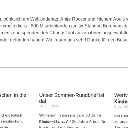
g, pünktlich am Weltkindertag: Antje Roccor und Hichem Aouiti 
mmeln die ca. 800 Mitarbeitenden am tjx-Standort Bergheim de
ehmens und spenden den Charity-Topf an von ihnen ausgewählte
nder gefunden haben! Wir freuen uns sehr! Danke für den Besu
chen in die
Unser Sommer-Rundbrief ist
Wertv
Kinde
da!
16. Juli 2026
9. Juli 2
d eigentlich
Wir feiern in diesem Jahr 30 Jahre
Ein run
Kindernöte e.V.
ssenslexikon,
! 30 Jahre Arbeit für
zu uns
ister,
Kinder und mit Kindern in
Thomas 