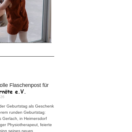
olle Flaschenpost für
rnöte e.V.
026
der Geburtstag als Geschenk
erem runden Geburtstag:
Gerlach, in Heimersdorf
ger Physiotherapeut, feierte
ginn seines neues