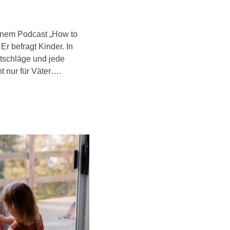
inem Podcast „How to
r befragt Kinder. In
atschläge und jede
t nur für Väter….