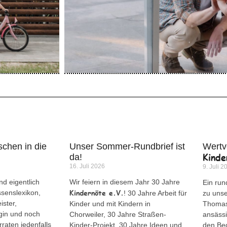
chen in die
Unser Sommer-Rundbrief ist
Wertv
Kinde
da!
16. Juli 2026
9. Juli 2
d eigentlich
Wir feiern in diesem Jahr 30 Jahre
Ein run
Kindernöte e.V.
ssenslexikon,
! 30 Jahre Arbeit für
zu uns
ister,
Kinder und mit Kindern in
Thomas 
gin und noch
Chorweiler, 30 Jahre Straßen-
ansässi
rraten jedenfalls
Kinder-Projekt, 30 Jahre Ideen und
den Be