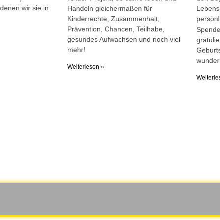
denen wir sie in
Handeln gleichermaßen für
Lebensj
Kinderrechte, Zusammenhalt,
persön
Prävention, Chancen, Teilhabe,
Spende
gesundes Aufwachsen und noch viel
gratuli
mehr!
Geburts
wunder
Weiterlesen »
Weiterle