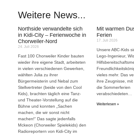
Weitere News...
Northside verwandelte sich
Mit warmen Dus
in Kidi-City – Ferienwoche in
Ferien
Chorweiler-Nord
17. Juli 2026
24. Juli 2026
Unsere ABC-Kids sin
Fast 100 Chorweiler Kinder bauten
Lego-Ingenieur, Wi
wieder ihre eigene Stadt, arbeiteten
Hilfsbereitschaftsme
in vielen verschiedenen Gewerken,
Freundlichkeitsköni
wählten Julia zu ihrer
vieles mehr. Das ve
Bürgermeisterin und Nebal zum
ihre Zeugnisse, mit 
Stellvertreter (beide von den Cool
die Sommerferien
Kids), brachten täglich eine Tanz-
verabschiedeten…
und Theater-Vorstellung auf die
Weiterlesen »
Bühne und konnten „Sachen
machen, die wir sonst nicht
machen!“ Das sagte jedenfalls
Mckeon (Chorweiler Spielekids) den
Radioreportern von Kidi-City im