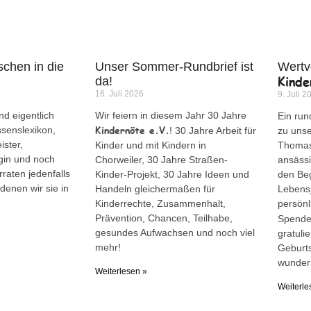
chen in die
Unser Sommer-Rundbrief ist
Wertv
Kinde
da!
16. Juli 2026
9. Juli 2
d eigentlich
Wir feiern in diesem Jahr 30 Jahre
Ein run
Kindernöte e.V.
ssenslexikon,
! 30 Jahre Arbeit für
zu uns
ister,
Kinder und mit Kindern in
Thomas 
gin und noch
Chorweiler, 30 Jahre Straßen-
ansässi
rraten jedenfalls
Kinder-Projekt, 30 Jahre Ideen und
den Be
denen wir sie in
Handeln gleichermaßen für
Lebensj
Kinderrechte, Zusammenhalt,
persön
Prävention, Chancen, Teilhabe,
Spende
gesundes Aufwachsen und noch viel
gratuli
mehr!
Geburts
wunder
Weiterlesen »
Weiterle