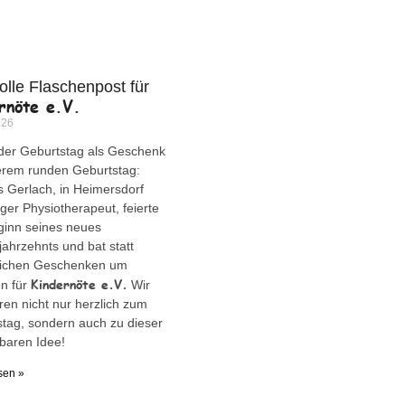
olle Flaschenpost für
rnöte e.V.
026
der Geburtstag als Geschenk
erem runden Geburtstag:
Gerlach, in Heimersdorf
ger Physiotherapeut, feierte
ginn seines neues
ahrzehnts und bat statt
lichen Geschenken um
Kindernöte e.V.
n für
Wir
eren nicht nur herzlich zum
tag, sondern auch zu dieser
baren Idee!
sen »