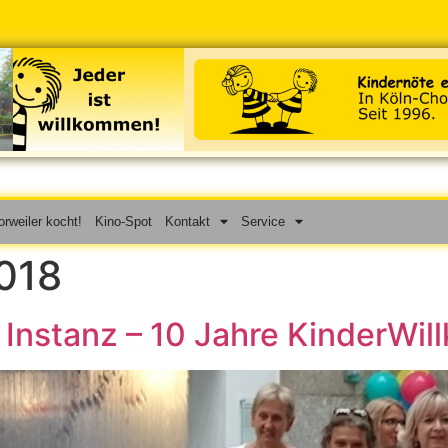
rweiler kocht!
Kino-Spot
Kontakt
Service
018
 Instanz – 10 Jahre KinderWil