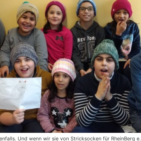
denfalls. Und wenn wir sie von Stricksocken für RheinBerg e.