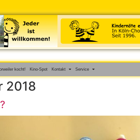
rweiler kocht!
Kino-Spot
Kontakt
Service
r 2018
?