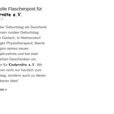
olle Flaschenpost für
rnöte e.V.
026
der Geburtstag als Geschenk
erem runden Geburtstag:
Gerlach, in Heimersdorf
ger Physiotherapeut, feierte
ginn seines neues
ahrzehnts und bat statt
lichen Geschenken um
Kindernöte e.V.
n für
Wir
eren nicht nur herzlich zum
tag, sondern auch zu dieser
baren Idee!
sen »