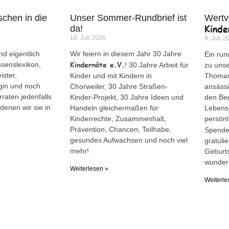
chen in die
Unser Sommer-Rundbrief ist
Wertv
Kinde
da!
16. Juli 2026
9. Juli 2
d eigentlich
Wir feiern in diesem Jahr 30 Jahre
Ein run
Kindernöte e.V.
ssenslexikon,
! 30 Jahre Arbeit für
zu uns
ister,
Kinder und mit Kindern in
Thomas 
gin und noch
Chorweiler, 30 Jahre Straßen-
ansässi
rraten jedenfalls
Kinder-Projekt, 30 Jahre Ideen und
den Be
denen wir sie in
Handeln gleichermaßen für
Lebensj
Kinderrechte, Zusammenhalt,
persön
Prävention, Chancen, Teilhabe,
Spende
gesundes Aufwachsen und noch viel
gratuli
mehr!
Geburts
wunder
Weiterlesen »
Weiterle