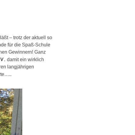
ßt – trotz der aktuell so
nde für die Spaß-Schule
ichen Gewinnern! Ganz
.V.
damit ein wirklich
ren langjährigen
rte…..