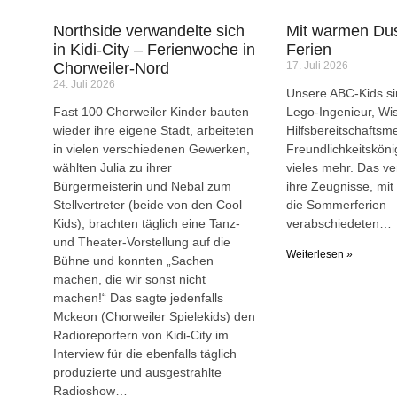
Northside verwandelte sich
Mit warmen Dus
in Kidi-City – Ferienwoche in
Ferien
Chorweiler-Nord
17. Juli 2026
24. Juli 2026
Unsere ABC-Kids sin
Fast 100 Chorweiler Kinder bauten
Lego-Ingenieur, Wi
wieder ihre eigene Stadt, arbeiteten
Hilfsbereitschaftsme
in vielen verschiedenen Gewerken,
Freundlichkeitsköni
wählten Julia zu ihrer
vieles mehr. Das ve
Bürgermeisterin und Nebal zum
ihre Zeugnisse, mit 
Stellvertreter (beide von den Cool
die Sommerferien
Kids), brachten täglich eine Tanz-
verabschiedeten…
und Theater-Vorstellung auf die
Weiterlesen »
Bühne und konnten „Sachen
machen, die wir sonst nicht
machen!“ Das sagte jedenfalls
Mckeon (Chorweiler Spielekids) den
Radioreportern von Kidi-City im
Interview für die ebenfalls täglich
produzierte und ausgestrahlte
Radioshow…