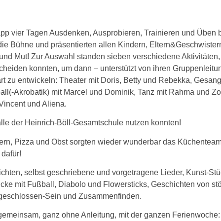
app vier Tagen Ausdenken, Ausprobieren, Trainieren und Üben 
die Bühne und präsentierten allen Kindern, Eltern&Geschwister
n und Mut! Zur Auswahl standen sieben verschiedene Aktivitäten, 
cheiden konnten, um dann – unterstützt von ihren Gruppenleit
rt zu entwickeln: Theater mit Doris, Betty und Rebekka, Gesang 
all(-Akrobatik) mit Marcel und Dominik, Tanz mit Rahma und 
incent und Aliena.
halle der Heinrich-Böll-Gesamtschule nutzen konnten!
ern, Pizza und Obst sorgten wieder wunderbar das Küchentea
dafür!
chten, selbst geschriebene und vorgetragene Lieder, Kunst-Stü
ücke mit Fußball, Diabolo und Flowersticks, Geschichten von s
geschlossen-Sein und Zusammenfinden.
r gemeinsam, ganz ohne Anleitung, mit der ganzen Ferienwoche