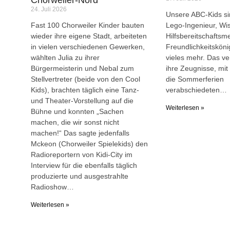
24. Juli 2026
Unsere ABC-Kids sin
Fast 100 Chorweiler Kinder bauten
Lego-Ingenieur, Wi
wieder ihre eigene Stadt, arbeiteten
Hilfsbereitschaftsme
in vielen verschiedenen Gewerken,
Freundlichkeitsköni
wählten Julia zu ihrer
vieles mehr. Das ve
Bürgermeisterin und Nebal zum
ihre Zeugnisse, mit 
Stellvertreter (beide von den Cool
die Sommerferien
Kids), brachten täglich eine Tanz-
verabschiedeten…
und Theater-Vorstellung auf die
Weiterlesen »
Bühne und konnten „Sachen
machen, die wir sonst nicht
machen!“ Das sagte jedenfalls
Mckeon (Chorweiler Spielekids) den
Radioreportern von Kidi-City im
Interview für die ebenfalls täglich
produzierte und ausgestrahlte
Radioshow…
Weiterlesen »