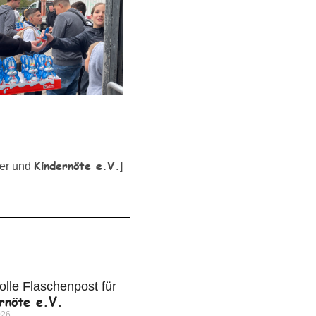
Kindernöte e.V.
per und
]
olle Flaschenpost für
rnöte e.V.
026