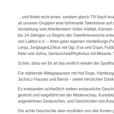
…und findet nicht einen, sondern gleich 75! Nach kn
all unseren Gruppen eine fulminante Talentshow auf 
Vorstellung vom Allerfeinsten! Voller Vielfalt, Könne
bis 14-Jährigen zu Beginn der Osterferienwoche ents
von Latibul e.V. – ihren ganz eigenen Vorstellungs-Pa
Lenja, Jonglage&Zirkus mit Ogi, Eva und Daan, Fußb
Nele und Julina, Geräusche&Rhythmus mit Melanie, V
Schön, dass wir für all das endlich wieder die Sport
Für stärkende Mittagspausen mit Hot Dogs, Hamburg
Juchacz-Hauses und Bernd – vielen herzlichen Dank 
Es entstanden schließlich sieben erstaunliche Geschi
gestickt und vorgeführt bei der Modenschau, Kunstst
angenehmen Geräuschen, und Geschichten von Aus
Die achte Geschichte aber erzählten uns alle Kinde