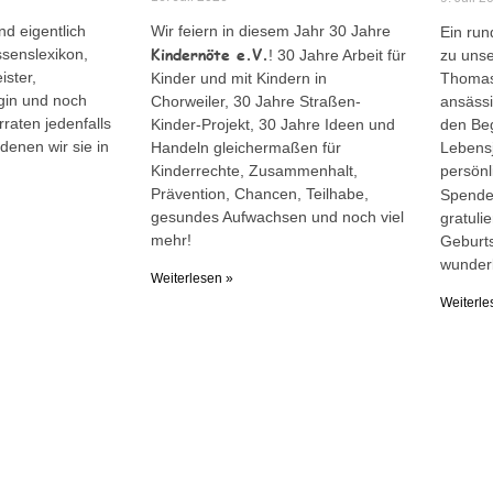
d eigentlich
Wir feiern in diesem Jahr 30 Jahre
Ein run
Kindernöte e.V.
ssenslexikon,
! 30 Jahre Arbeit für
zu uns
ister,
Kinder und mit Kindern in
Thomas 
gin und noch
Chorweiler, 30 Jahre Straßen-
ansässi
rraten jedenfalls
Kinder-Projekt, 30 Jahre Ideen und
den Be
denen wir sie in
Handeln gleichermaßen für
Lebensj
Kinderrechte, Zusammenhalt,
persön
Prävention, Chancen, Teilhabe,
Spende
gesundes Aufwachsen und noch viel
gratuli
mehr!
Geburts
wunder
Weiterlesen »
Weiterle