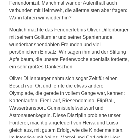
Feriendomizil. Manchmal war der Aufenthalt auch
verbunden mit Heimweh, die allermeisten aber fragen:
Wann fahren wir wieder hin?
Möglich machte das Ferienerlebnis Oliver Dillenburger
mit seinem Golfturnier und seiner Spanierrunde,
wunderbar spendablen Freunden und viel
persönlichem Einsatz. Wir sagen ihm und der Stiftung
Apfelbaum, die unsere Ferienwoche ebenfalls förderte,
ein sehr großes Dankeschön!
Oliver Dillenburger nahm sich sogar Zeit für einen
Besuch vor Ort und lernte die etwas andere
Olympiade, die gerade in vollem Gange war, kennen:
Kartenlaufen, Eier-Lauf, Riesendomino, FlipBall,
Wassertransport, Gummistiefelweitwurf und
Astronautenkegeln. Diese Disziplin probierte unser
Förderer, mächtig angefeuert von Heiva und Luisa,
gleich aus, mit gutem Erfolg, wie die Kinder meinten.
Im Interview mit Agilos, Marcel und Carl erfuhr Herr