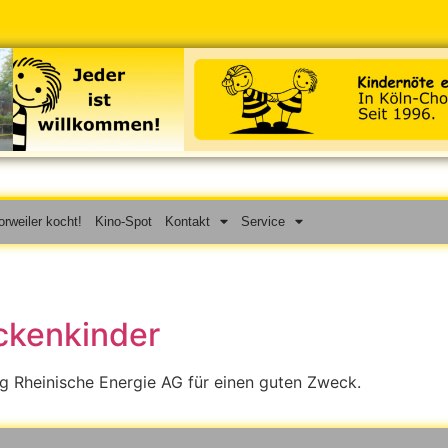
rweiler kocht!
Kino-Spot
Kontakt
Service
ckenkinder
g Rheinische Energie AG für einen guten Zweck.