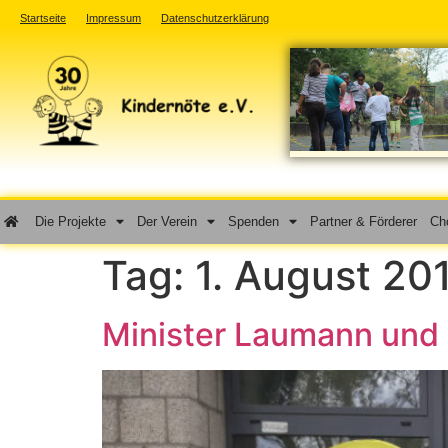
Startseite
Impressum
Datenschutzerklärung
Die Projekte
Der Verein
Spenden
Partner & Förderer
Cho
Tag:
1. August 20
Minister Laumann und d