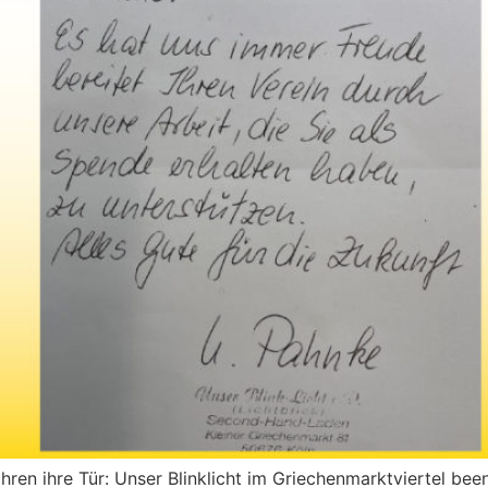
 Jahren ihre Tür: Unser Blinklicht im Griechenmarktviertel b