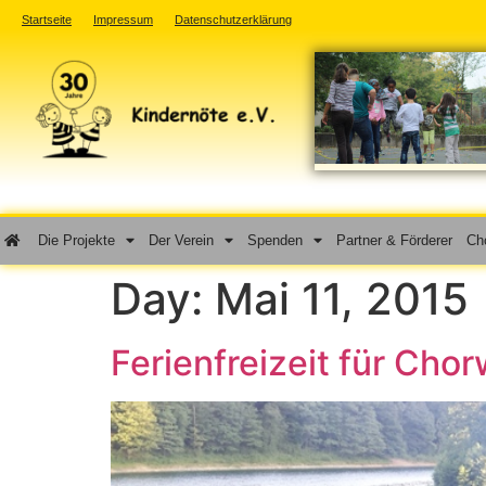
Startseite
Impressum
Datenschutzerklärung
Die Projekte
Der Verein
Spenden
Partner & Förderer
Cho
Day:
Mai 11, 2015
Ferienfreizeit für Chor