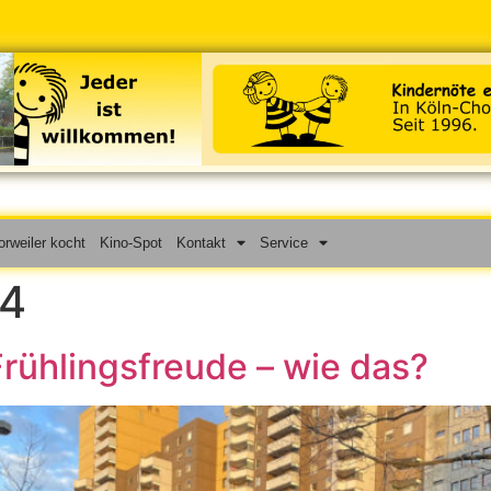
rweiler kocht
Kino-Spot
Kontakt
Service
24
rühlingsfreude – wie das?