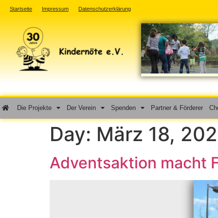
Startseite
Impressum
Datenschutzerklärung
Die Projekte
Der Verein
Spenden
Partner & Förderer
Cho
Day:
März 18, 20
Adventsaktion macht F