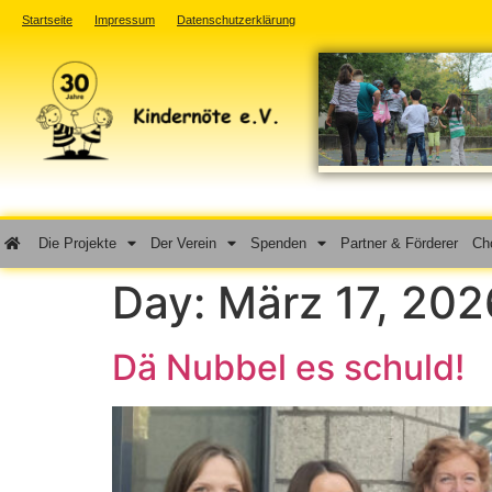
Startseite
Impressum
Datenschutzerklärung
Die Projekte
Der Verein
Spenden
Partner & Förderer
Cho
Day:
März 17, 202
Dä Nubbel es schuld!