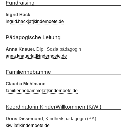
Fundraising
Ingrid Hack
ingrid.hack[at]kindernoete.de
Pädagogische Leitung
Anna Knauer,
Dipl. Sozialpädagogin
anna.knauer[at]kindernoete.de
Familienhebamme
Claudia Mehlmann
familienhebamme[at]kindernoete.de
Koordinatorin KinderWillkommen (KiWi)
Doris Dissemond,
Kindheitspädagogin (BA)
kiwi[at]kindernoete.de