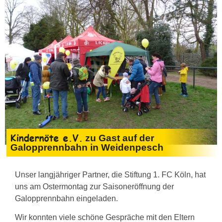
Kindernöte e.V.
zu Gast auf der
Galopprennbahn in Weidenpesch
Unser langjähriger Partner, die Stiftung 1. FC Köln, hat
uns am Ostermontag zur Saisoneröffnung der
Galopprennbahn eingeladen.
Wir konnten viele schöne Gespräche mit den Eltern