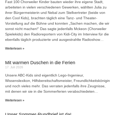
Fast 100 Chorweiler Kinder bauten wieder ihre eigene Stadt,
arbeiteten in vielen verschiedenen Gewerken, wählten Julia zu
ihrer Bürgermeisterin und Nebal zum Stellvertreter (beide von
den Cool Kids), brachten täglich eine Tanz- und Theater-
Vorstellung auf die Bühne und konnten „Sachen machen, die wir
sonst nicht machen!“ Das sagte jedenfalls Mckeon (Chorweiler
Spielekids) den Radioreportern von Kidi-City im Interview für die
ebenfalls täglich produzierte und ausgestrahlte Radioshow…
Weiterlesen »
Mit warmen Duschen in die Ferien
17. Juli 2026
Unsere ABC-Kids sind eigentlich Lego-Ingenieur,
Wissenslexikon, Hilfsbereitschaftsmeister, Freundlichkeitskönigin
und noch vieles mehr. Das verraten jedenfalls ihre Zeugnisse,
mit denen wir sie in die Sommerferien verabschiedeten…
Weiterlesen »
Unser Sommer-Rundbrief ist da!