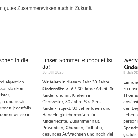
ein gutes Zusammenwirken auch in Zukunft.
chen in die
Unser Sommer-Rundbrief ist
Wertv
Kinde
da!
16. Juli 2026
9. Juli 2
d eigentlich
Wir feiern in diesem Jahr 30 Jahre
Ein run
Kindernöte e.V.
ssenslexikon,
! 30 Jahre Arbeit für
zu uns
ister,
Kinder und mit Kindern in
Thomas 
gin und noch
Chorweiler, 30 Jahre Straßen-
ansässi
rraten jedenfalls
Kinder-Projekt, 30 Jahre Ideen und
den Be
denen wir sie in
Handeln gleichermaßen für
Lebensj
Kinderrechte, Zusammenhalt,
persön
Prävention, Chancen, Teilhabe,
Spende
gesundes Aufwachsen und noch viel
gratuli