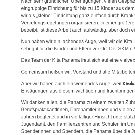
Nach sehr gründlichen Überlegungen, vielen Gespr
eingruppige Einrichtung für bis zu 15 Kinder aus de
wir als „kleine” Einrichtung ganz einfach durch Kra
Vertretungsregelungen organisieren. In einer größere
betreibt, ist diese Arbeit auch aufwändig, aber doch e
Nun haben wir ein lachendes Auge, weil wir die Kita 
sehr gut für die Kinder und Eltern vor Ort. Der SKM e.
Das Team der Kita Panama freut sich auf eine vielv
Gemeinsam heißen wir, Vorstand und alle Mitarbeiter
Kinde
Aber wir haben auch ein weinendes Auge, weil
Erwägungen aus diesem wichtigen und fruchtbringende
Wir danken allen, die Panama zu einem zweiten Zuha
BerufspraktikantInnen, EhrenamtlerInnen und vielen 
Jahren begleitet und in vielfältiger Hinsicht unterst
Jugendamt, den Familienzentren und Schulen im Umfe
Spenderinnen und Spendern, die Panama über die Ja