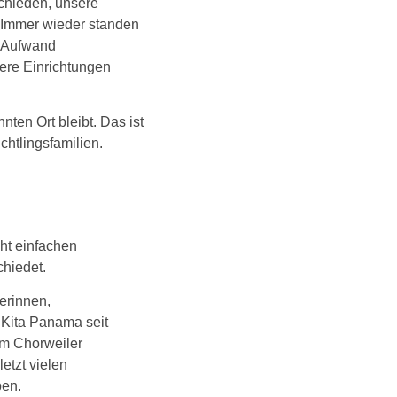
chieden, unsere
. Immer wieder standen
m Aufwand
rere Einrichtungen
ten Ort bleibt. Das ist
chtlingsfamilien.
ht einfachen
chiedet.
erinnen,
 Kita Panama seit
dem Chorweiler
etzt vielen
ben.