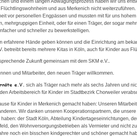
ächen und einem langen Abwägungsprozess haben wir uns ents
m Flüchtlingswohnheim und aus Merkenich nicht weiterzuführen
nkheit vor personellen Engpässen und mussten mit für uns hohe
n, mehrgruppigen Einheit, oder für einen Träger, der sogar meh
infacher und schneller zu bewerkstelligen.
in erfahrene Hände geben können und die Einrichtung am bekann
V. betreibt bereits mehrere Kitas in Köln, auch für Kinder aus Flü
ersprechende Zukunft gemeinsam mit dem SKM e.V..
innen und Mitarbeiter, den neuen Träger willkommen.
rnöte e.V.
sich als Träger nach mehr als sechs Jahren und nic
n Arbeitsbereich für Kinder im Stadtbezirk Chorweiler verabs
use für Kinder in Merkenich gemacht haben: Unseren Mitarbeit
anderen. Wir danken unseren Kooperationspartnern, die unsere
ützt haben: der Stadt Köln, Abteilung Kindertageseinrichtungen, 
ld, den Wohnversorgungsbetrieben als Vermieter und nicht zul
hre noch ein bisschen kindgerechter und schöner gemacht ha