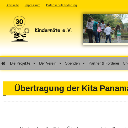
Startseite
Impressum
Datenschutzerklärung
Die Projekte
Der Verein
Spenden
Partner & Förderer
Cho
Übertragung der Kita Panam
31. Juli 2013