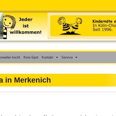
rweiler kocht
Kino-Spot
Kontakt
Service
a in Merkenich