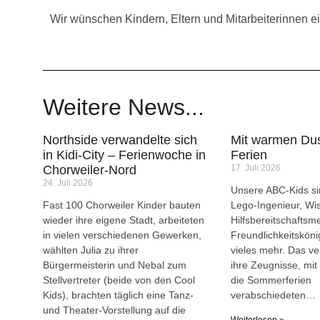
Wir wünschen Kindern, Eltern und Mitarbeiterinnen 
Weitere News...
Northside verwandelte sich
Mit warmen Dus
in Kidi-City – Ferienwoche in
Ferien
Chorweiler-Nord
17. Juli 2026
24. Juli 2026
Unsere ABC-Kids sin
Fast 100 Chorweiler Kinder bauten
Lego-Ingenieur, Wi
wieder ihre eigene Stadt, arbeiteten
Hilfsbereitschaftsme
in vielen verschiedenen Gewerken,
Freundlichkeitsköni
wählten Julia zu ihrer
vieles mehr. Das ve
Bürgermeisterin und Nebal zum
ihre Zeugnisse, mit 
Stellvertreter (beide von den Cool
die Sommerferien
Kids), brachten täglich eine Tanz-
verabschiedeten…
und Theater-Vorstellung auf die