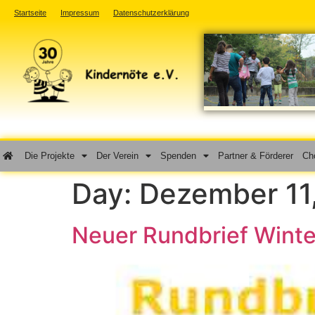
Startseite
Impressum
Datenschutzerklärung
Die Projekte
Der Verein
Spenden
Partner & Förderer
Cho
Day:
Dezember 11
Neuer Rundbrief Wint