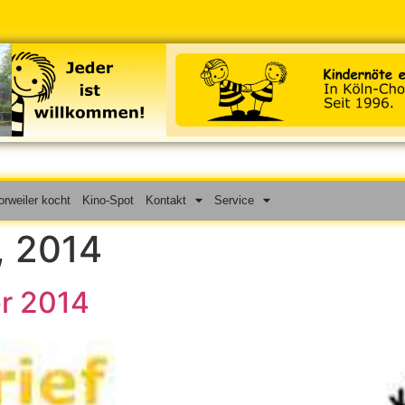
rweiler kocht
Kino-Spot
Kontakt
Service
, 2014
er 2014