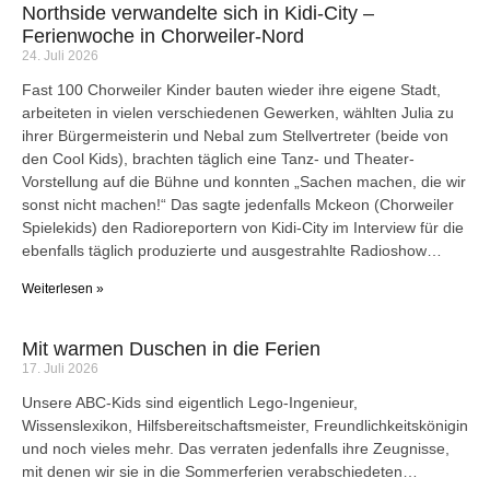
Northside verwandelte sich in Kidi-City –
Ferienwoche in Chorweiler-Nord
24. Juli 2026
Fast 100 Chorweiler Kinder bauten wieder ihre eigene Stadt,
arbeiteten in vielen verschiedenen Gewerken, wählten Julia zu
ihrer Bürgermeisterin und Nebal zum Stellvertreter (beide von
den Cool Kids), brachten täglich eine Tanz- und Theater-
Vorstellung auf die Bühne und konnten „Sachen machen, die wir
sonst nicht machen!“ Das sagte jedenfalls Mckeon (Chorweiler
Spielekids) den Radioreportern von Kidi-City im Interview für die
ebenfalls täglich produzierte und ausgestrahlte Radioshow…
Weiterlesen »
Mit warmen Duschen in die Ferien
17. Juli 2026
Unsere ABC-Kids sind eigentlich Lego-Ingenieur,
Wissenslexikon, Hilfsbereitschaftsmeister, Freundlichkeitskönigin
und noch vieles mehr. Das verraten jedenfalls ihre Zeugnisse,
mit denen wir sie in die Sommerferien verabschiedeten…