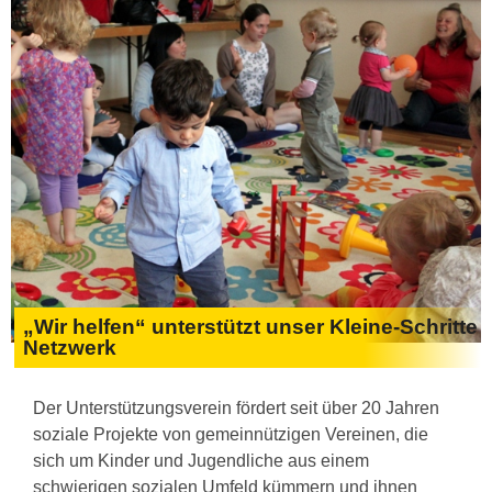
„Wir helfen“ unterstützt unser Kleine-Schritte
Netzwerk
Der Unterstützungsverein fördert seit über 20 Jahren
soziale Projekte von gemeinnützigen Vereinen, die
sich um Kinder und Jugendliche aus einem
schwierigen sozialen Umfeld kümmern und ihnen