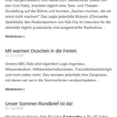
ihrer Bürgermeisterin und Nebal zum Stellvertreter (beide von
den Cool Kids), brachten täglich eine Tanz- und Theater-
Vorstellung auf die Bühne und konnten „Sachen machen, die wir
sonst nicht machen!“ Das sagte jedenfalls Mckeon (Chorweiler
Spielekids) den Radioreportern von Kidi-City im Interview für die
ebenfalls täglich produzierte und ausgestrahlte Radioshow…
Weiterlesen »
Mit warmen Duschen in die Ferien
17. Juli 2026
Unsere ABC-Kids sind eigentlich Lego-Ingenieur,
Wissenslexikon, Hilfsbereitschaftsmeister, Freundlichkeitskönigin
und noch vieles mehr. Das verraten jedenfalls ihre Zeugnisse,
mit denen wir sie in die Sommerferien verabschiedeten…
Weiterlesen »
Unser Sommer-Rundbrief ist da!
16. Juli 2026
Kindernöte e.V.
Wir feiern in diesem Jahr 30 Jahre
! 30 Jahre